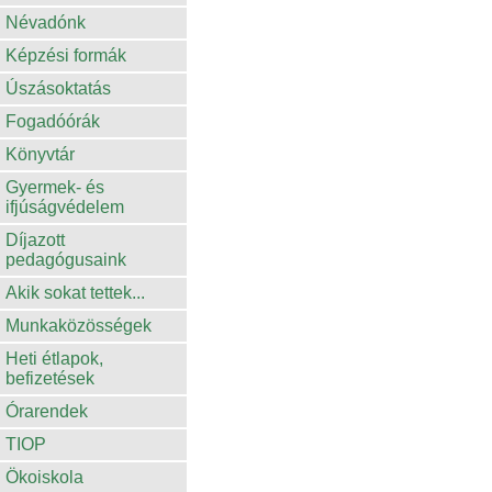
Névadónk
Képzési formák
Úszásoktatás
Fogadóórák
Könyvtár
Gyermek- és
ifjúságvédelem
Díjazott
pedagógusaink
Akik sokat tettek...
Munkaközösségek
Heti étlapok,
befizetések
Órarendek
TIOP
Ökoiskola