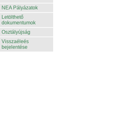
NEA Pályázatok
Letölthető
dokumentumok
Osztályújság
Visszaéleés
bejelentése